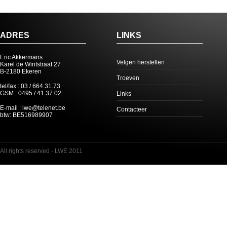
ADRES
LINKS
Eric Akkermans
Velgen herstellen
Karel de Wintstraat 27
B-2180 Ekeren
Troeven
tel/fax : 03 / 664.31.73
GSM : 0495 / 41.37.02
Links
E-mail : lwe@telenet.be
Contacteer
btw: BE516989907
All rights reserved - LWE 2011